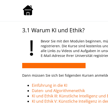
Zum
Inhalt
springen
3.1 Warum KI und Ethik?
Bevor Sie mit den Modulen beginnen, müs
registrieren. Die Kurse sind kostenlos 
alle Links zu Videos und Aufgaben in uns
E-Mail-Adresse Ihrer Universität registrie
zur Registrierung auf der Webseite
Dann müssen Sie sich bei folgenden Kursen anmeld
Einführung in die KI
Daten- und Algorithmenethik
KI und Ethik III: Künstliche Intelligenz un
KI und Ethik V: Künstliche Intelligenz in d