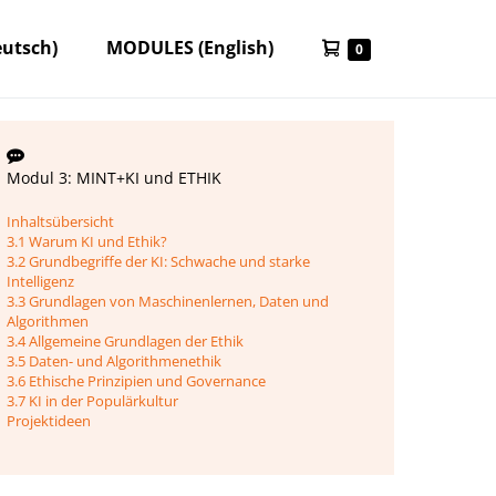
Warenkorb
utsch)
MODULES (English)
Elemente
0
im
Warenkorb
Modul 3: MINT+KI und ETHIK
Inhaltsübersicht
3.1 Warum KI und Ethik?
3.2 Grundbegriffe der KI: Schwache und starke
Intelligenz
3.3 Grundlagen von Maschinenlernen, Daten und
Algorithmen
3.4 Allgemeine Grundlagen der Ethik
3.5 Daten- und Algorithmenethik
3.6 Ethische Prinzipien und Governance
3.7 KI in der Populärkultur
Projektideen