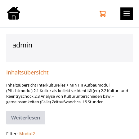
Zum
Inhalt
Warenkorb
Elemente
0
springen
im
Men
Warenkorb
Scha
admin
Inhaltsübersicht
Inhaltsübersicht Interkulturelles + MINT II Aufbaumodul
(Pflichtmodul) 2.1 Kultur als kollektive Identität(en) 2.2 Kultur- und
Reentryschock 2.3 Analyse von Kulturunterschieden bzw. -
gemeinsamkeiten (Fälle) Zeitaufwand: ca. 15 Stunden
Weiterlesen
Inhaltsübersicht
Filter:
Modul2