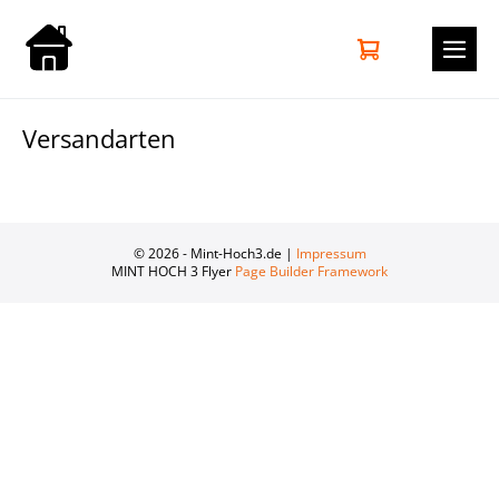
Zum
Inhalt
Warenkorb
Elemente
0
springen
im
Men
Warenkorb
Scha
Versandarten
© 2026 - Mint-Hoch3.de |
Impressum
MINT HOCH 3 Flyer
Page Builder Framework